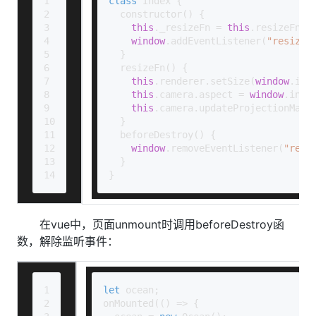
1
class
Index
 {
2
constructor
(
) {
3
this
.
_resizeFn
 = 
this
.
resizeFn
.
b
4
window
.
addEventListener
(
"resize"
5
  }
6
resizeFn
(
) {
7
this
.
renderer
.
setSize
(
window
.
inn
8
this
.
camera
.
aspect
 = 
window
.
inne
9
this
.
camera
.
updateProjectionMatr
10
  }
11
beforeDestroy
(
) {
12
window
.
removeEventListener
(
"resi
13
  }
14
}
在vue中，页面unmount时调用beforeDestroy函
数，解除监听事件：
1
let
 ocean;
2
onMounted
(
() =>
 {