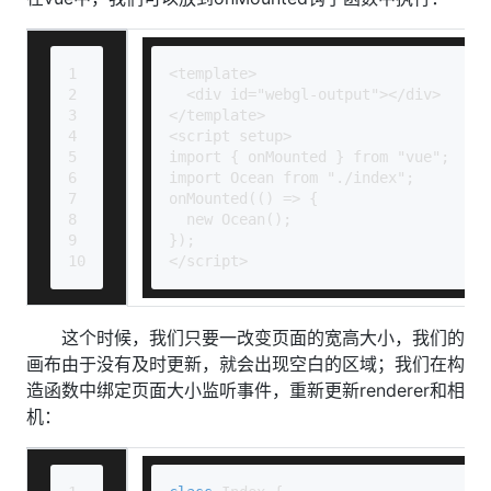
1
<template>
2
  <div id="webgl-output"></div>
3
</template>
4
<script setup>
5
import { onMounted } from "vue";
6
import Ocean from "./index";
7
onMounted(() => {
8
  new Ocean();
9
});
10
</script>
这个时候，我们只要一改变页面的宽高大小，我们的
画布由于没有及时更新，就会出现空白的区域；我们在构
造函数中绑定页面大小监听事件，重新更新renderer和相
机：