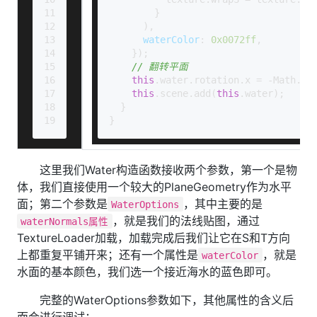
11
        }
12
      ),
13
waterColor
: 
0x0072ff
,
14
    });
15
// 翻转平面
16
this
.
water
.
rotation
.
x
 = -
Math
.
PI
17
this
.
scene
.
add
(
this
.
water
);
18
  }
19
}
这里我们Water构造函数接收两个参数，第一个是物
体，我们直接使用一个较大的PlaneGeometry作为水平
面；第二个参数是
，其中主要的是
WaterOptions
，就是我们的法线贴图，通过
waterNormals属性
TextureLoader加载，加载完成后我们让它在S和T方向
上都重复平铺开来；还有一个属性是
，就是
waterColor
水面的基本颜色，我们选一个接近海水的蓝色即可。
完整的WaterOptions参数如下，其他属性的含义后
面会进行调试：