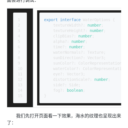
1
export
interface
WaterOptions
 {
2
    textureWidth?: 
number
;
3
    textureHeight?: 
number
;
4
    clipBias?: 
number
;
5
    alpha?: 
number
;
6
    time?: 
number
;
7
    waterNormals?: 
Texture
;
8
    sunDirection?: 
Vector3
;
9
    sunColor?: 
ColorRepresentation
;
10
    waterColor?: 
ColorRepresentation
11
    eye?: 
Vector3
;
12
    distortionScale?: 
number
;
13
    side?: 
Side
;
14
    fog?: 
boolean
;
15
}
我们先打开页面看一下效果，海水的纹理也呈现出来
了：