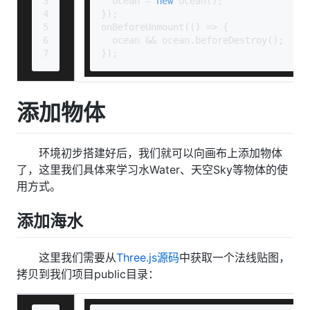
3
  ocean = 
new
Ocean
();
4
});
5
onBeforeUnmount
(
() =>
 {
6
  ocean && ocean.
beforeDestroy
();
7
});
添加物体
环境初步搭建好后，我们就可以向画布上添加物体
了，这里我们具体来学习水Water、天空Sky等物体的使
用方式。
添加海水
这里我们需要从
Three.js源码
中获取一个法线贴图，
拷贝到我们项目public目录：