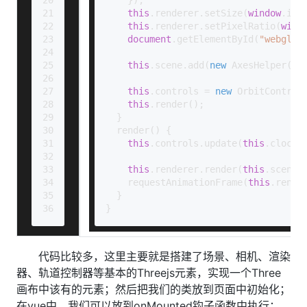
21
this
.
renderer
.
setSize
(
window
.
inn
22
this
.
renderer
.
setPixelRatio
(
wind
23
document
.
getElementById
(
"webgl-o
24
25
this
.
scene
.
add
(
new
AxesHelper
(
10
26
27
this
.
controls
 = 
new
OrbitControl
28
this
.
render
();
29
  }
30
render
(
) {
31
this
.
controls
.
update
(
this
.
clock
.
32
33
this
.
renderer
.
render
(
this
.
scene
,
34
requestAnimationFrame
(
this
.
rende
35
  }
36
}
代码比较多，这里主要就是搭建了场景、相机、渲染
器、轨道控制器等基本的Threejs元素，实现一个Three
画布中该有的元素；然后把我们的类放到页面中初始化；
在vue中，我们可以放到onMounted钩子函数中执行：