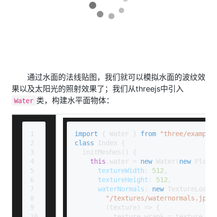
通过水面的法线贴图，我们就可以模拟水面的波纹效
果以及太阳光的照射效果了；我们从threejs中引入
类，构建水平面物体：
Water
1
import
 { 
Water
 } 
from
"three/example
2
class
Index
 {
3
initMeshes
(
) {
4
this
.
water
 = 
new
Water
(
new
Plane
5
textureWidth
: 
512
,
6
textureHeight
: 
512
,
7
waterNormals
: 
new
TextureLoade
8
"/textures/waternormals.jpg"
9
(
texture
) =>
 {
10
          texture.
wrapS
 = texture.
wr