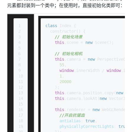
元素都封装到一个类中；在使用时，直接初始化类即可：
1
class
Index
 {
2
constructor
(
) {
3
// 初始化场景
4
this
.
scene
 = 
new
Scene
();
5
6
// 初始化相机
7
this
.
camera
 = 
new
PerspectiveCam
8
55
,
9
window
.
innerWidth
 / 
window
.
inn
10
1
,
11
20000
12
    );
13
this
.
camera
.
position
.
copy
(
new
Ve
14
this
.
camera
.
lookAt
(
new
Vector3
(
0
15
16
this
.
renderer
 = 
new
WebGLRendere
17
//开启抗锯齿
18
antialias
: 
true
,
19
physicallyCorrectLights
: 
true
,
20
    });