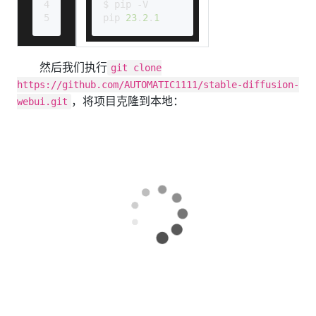
4
$ pip -V
5
pip 
23
.
2
.
1
然后我们执行
git clone
https://github.com/AUTOMATIC1111/stable-diffusion-
，将项目克隆到本地：
webui.git