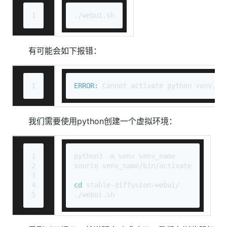
1
./webui.sh
有可能会如下报错：
1
ERROR: 
Cannot activate python venv, a
我们需要使用python创建一个虚拟环境：
1
python3 -m venv venv_name
2
source venv_name/bin/activate
3
4
cd
 stable-diffusion-webui/
5
./webui.sh