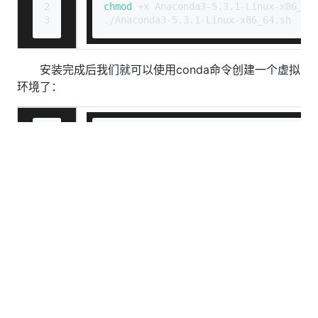
2
chmod
 +x Anaconda3-5.3.1-Linux-x86_64
3
./Anaconda3-5.3.1-Linux-x86_64.sh
安装完成后我们就可以使用conda命令创建一个虚拟
环境了：
1
conda create --name sd python=3.10。6
2
conda activate sd
通过虚拟环境，我们还是执行webui.sh，等待一系
列的包安装后，就可以启动我们的SD了；我们还可以使
用nohup命令，把webui.sh放到后台执行：
1
#!/bin/bash
2
source
 /home/boe/anaconda3/bin/activa
3
nohup
 ./webui.sh > nohup.log 2>&1 &