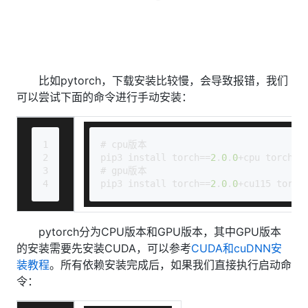
比如pytorch，下载安装比较慢，会导致报错，我们
可以尝试下面的命令进行手动安装：
1
# cpu版本
2
pip3 install torch==
2
.
0
.
0
+cpu torchvi
3
# gpu版本
4
pip3 install torch==
2
.
0
.
0
+cu115 torch
pytorch分为CPU版本和GPU版本，其中GPU版本
的安装需要先安装CUDA，可以参考
CUDA和cuDNN安
装教程
。所有依赖安装完成后，如果我们直接执行启动命
令：